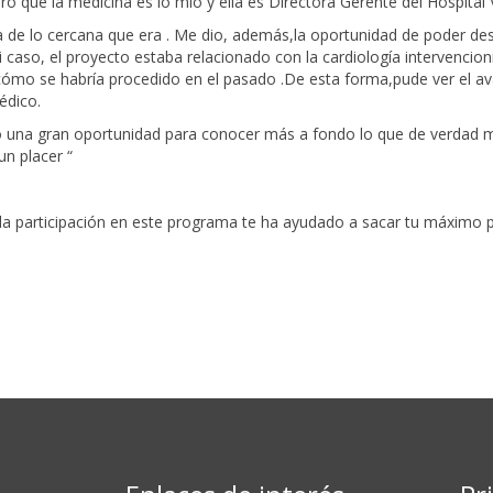
que la medicina es lo mío y ella es Directora Gerente del Hospital Vi
e lo cercana que era . Me dio, además,la oportunidad de poder des
caso, el proyecto estaba relacionado con la cardiología intervencioni
ómo se habría procedido en el pasado .De esta forma,pude ver el avan
édico.
do una gran oportunidad para conocer más a fondo lo que de verdad m
n placer “
a participación en este programa te ha ayudado a sacar tu máximo pot