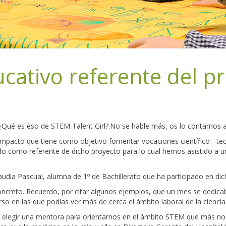
cativo referente del p
¿Qué es eso de STEM Talent Girl?.No se hable más, os lo contamos
impacto que tiene como objetivo fomentar vocaciones científico - tec
do como referente de dicho proyecto para lo cual hemos asistido a 
udia Pascual, alumna de 1º de Bachillerato que ha participado en dic
creto. Recuerdo, por citar algunos ejemplos, que un mes se dedicab
urso en las que podías ver más de cerca el ámbito laboral de la ciencia
e elegir una mentora para orientarnos en el ámbito STEM que más nos