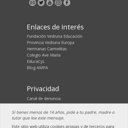
Enlaces de interés
Fundación Vedruna Educación
Provincia Vedruna Europa
Hermanas Carmelitas
Colegio Ave María
EducaCyL
Blog AMPA
Privacidad
Canal de denuncia
Código de conducta
Aviso legal
Si tienes menos de 14 años, pide a tu padre, madre o
Política de Cookies
tutor que lea este mensaje.
Política de Privacidad
Este sitio web utiliza cookies propias y de terceros para