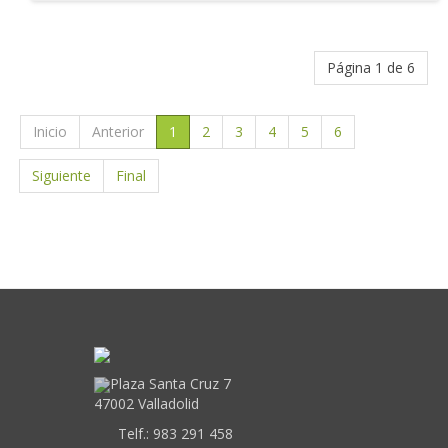
Página 1 de 6
Inicio
Anterior
1
2
3
4
5
6
Siguiente
Final
Plaza Santa Cruz 7
47002 Valladolid
Telf.:
983 291 458