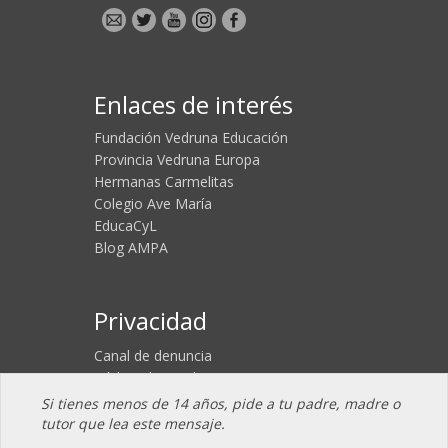
Enlaces de interés
Fundación Vedruna Educación
Provincia Vedruna Europa
Hermanas Carmelitas
Colegio Ave María
EducaCyL
Blog AMPA
Privacidad
Canal de denuncia
Código de conducta
Aviso legal
Si tienes menos de 14 años, pide a tu padre, madre o
Política de Cookies
tutor que lea este mensaje.
Política de Privacidad