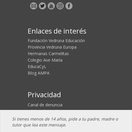
Enlaces de interés
Fundación Vedruna Educación
Provincia Vedruna Europa
Hermanas Carmelitas
Colegio Ave María
EducaCyL
Blog AMPA
Privacidad
Canal de denuncia
Código de conducta
Aviso legal
Si tienes menos de 14 años, pide a tu padre, madre o
Política de Cookies
tutor que lea este mensaje.
Política de Privacidad