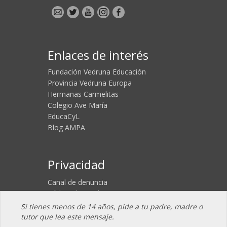
Enlaces de interés
Fundación Vedruna Educación
Provincia Vedruna Europa
Hermanas Carmelitas
Colegio Ave María
EducaCyL
Blog AMPA
Privacidad
Canal de denuncia
Código de conducta
Aviso legal
Si tienes menos de 14 años, pide a tu padre, madre o
Política de Cookies
tutor que lea este mensaje.
Política de Privacidad