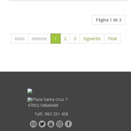
Página 1 de 3
Inicio
Anterior
1
2
3
Siguiente
Final
Plaza Santa Cruz 7
47002 Valladolid
Telf.:
983 291 458