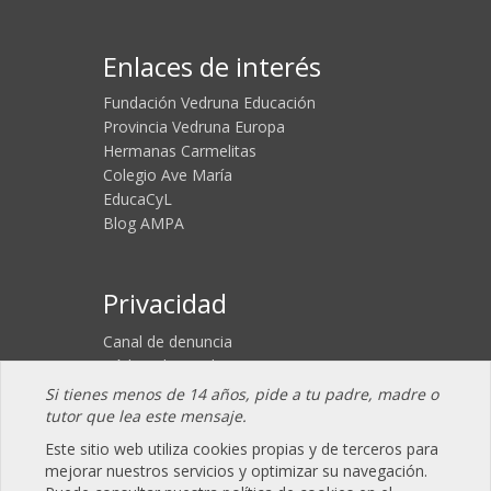
Enlaces de interés
Fundación Vedruna Educación
Provincia Vedruna Europa
Hermanas Carmelitas
Colegio Ave María
EducaCyL
Blog AMPA
Privacidad
Canal de denuncia
Código de conducta
Aviso legal
Si tienes menos de 14 años, pide a tu padre, madre o
Política de Cookies
tutor que lea este mensaje.
Política de Privacidad
Este sitio web utiliza cookies propias y de terceros para
mejorar nuestros servicios y optimizar su navegación.
Acceso Privado